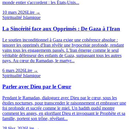
monde entier s'accordent : les États-Unis...
10 mars 2026
Lire →
Spiritualité Islamique
La Sincérité face aux Opprimés : De Gaza à l'Iran
Le soutien inconditionnel à Gaza exige une cohérence absolue :
ignorer les opprimés d'Iran révèle une hypocrisie profonde, rendant
vains tous les engagements passés. L'Iran émerge comme le seul
véritable défenseur des enfants de Gaza, surpassant tous les autres
pays. Au cœur du Ramadan, le martyr...
6 mars 2026
Lire →
Spiritualité Islamique
Parler avec Dieu par le Cœur
Pendant le Ramadan, dialoguez avec Dieu par le cœur, sous les
étoiles nocturnes, pour transcender le raisonnement et embrasser une
foi profonde et sucrée comme le miel. Un hadith qudsî montre
comment les anges, en glorifiant Dieu et invoquant le Prophète et sa
famille, portent son trône, révélant...
28 févr. 2026
Lire →