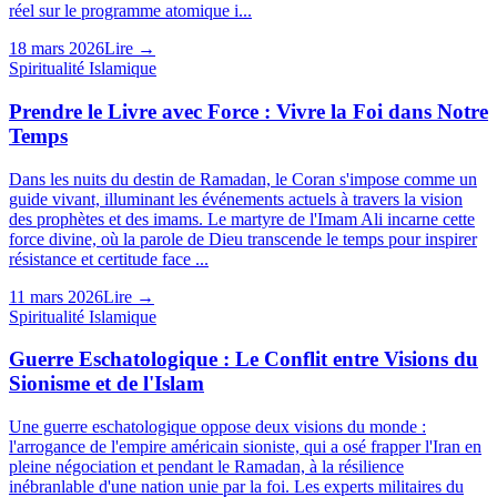
réel sur le programme atomique i...
18 mars 2026
Lire →
Spiritualité Islamique
Prendre le Livre avec Force : Vivre la Foi dans Notre
Temps
Dans les nuits du destin de Ramadan, le Coran s'impose comme un
guide vivant, illuminant les événements actuels à travers la vision
des prophètes et des imams. Le martyre de l'Imam Ali incarne cette
force divine, où la parole de Dieu transcende le temps pour inspirer
résistance et certitude face ...
11 mars 2026
Lire →
Spiritualité Islamique
Guerre Eschatologique : Le Conflit entre Visions du
Sionisme et de l'Islam
Une guerre eschatologique oppose deux visions du monde :
l'arrogance de l'empire américain sioniste, qui a osé frapper l'Iran en
pleine négociation et pendant le Ramadan, à la résilience
inébranlable d'une nation unie par la foi. Les experts militaires du