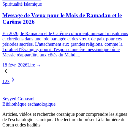
Spiritualité Islamique
Message de Vœux pour le Mois de Ramadan et le
Carême 2026
En 2026, le Ramadan et le Carême coïncident, unissant musulmans
et chrétiens dans une joie partagée et des vœux de paix pour ces
périodes sacrées. L'attachement aux grandes religions, comme la
Torah et l'Évangile, nourrit l'espoir d'une ère messianique où le
Messie réapparaîtra aux côtés du Mahdi...
18 févr. 2026
Lire →
1
2
3
Seyyed Gouasmi
Bibliothèque eschatologique
Articles, vidéos et recherche coranique pour comprendre les signes
de l'eschatologie islamique. Une lecture du présent à la lumière du
Coran et des hadiths.