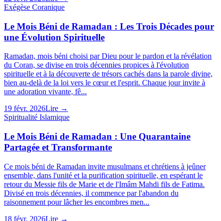
Exégèse Coranique
Le Mois Béni de Ramadan : Les Trois Décades pour
une Évolution Spirituelle
Ramadan, mois béni choisi par Dieu pour le pardon et la révélation
du Coran, se divise en trois décennies propices à l'évolution
spirituelle et à la découverte de trésors cachés dans la parole divine,
bien au-delà de la loi vers le cœur et l'esprit. Chaque jour invite à
une adoration vivante, fê...
19 févr. 2026
Lire →
Spiritualité Islamique
Le Mois Béni de Ramadan : Une Quarantaine
Partagée et Transformante
Ce mois béni de Ramadan invite musulmans et chrétiens à jeûner
ensemble, dans l'unité et la purification spirituelle, en espérant le
retour du Messie fils de Marie et de l'Imâm Mahdi fils de Fatima.
Divisé en trois décennies, il commence par l'abandon du
raisonnement pour lâcher les encombres men...
18 févr. 2026
Lire →