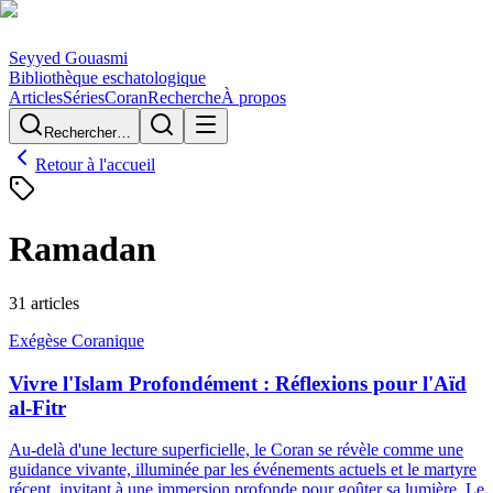
Seyyed Gouasmi
Bibliothèque eschatologique
Articles
Séries
Coran
Recherche
À propos
Rechercher…
Retour à l'accueil
Ramadan
31
article
s
Exégèse Coranique
Vivre l'Islam Profondément : Réflexions pour l'Aïd
al-Fitr
Au-delà d'une lecture superficielle, le Coran se révèle comme une
guidance vivante, illuminée par les événements actuels et le martyre
récent, invitant à une immersion profonde pour goûter sa lumière. Le