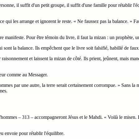
onne, il suffit d'un petit groupe, il suffit d'une famille pour rétablir l'
qui les arrange et ignorent le reste. « Ne faussez pas la balance. » Fauss
re manifeste. Pour être témoin du livre, il faut la mizan : un prophète, un 
 sont la balance. Ils empêchent que le livre soit falsifié, habillé de faux.
onnement et laissent la mizan de côté. Ils prient, jeûnent, mais manquent
 cœur comme au Messager.
ommes par une autre, la terre serait certainement corrompue. » Sans la mi
mes.
 d'hommes – 313 – accompagneront Jésus et le Mahdi. « Voilà le misen. Ils
eu envoie pour rétablir l'équilibre.