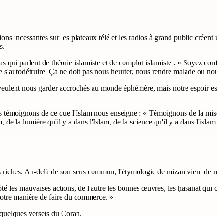
ons incessantes sur les plateaux télé et les radios à grand public créent 
s.
qui parlent de théorie islamiste et de complot islamiste : « Soyez confia
le s'autodétruire. Ça ne doit pas nous heurter, nous rendre malade ou nou
 veulent nous garder accrochés au monde éphémère, mais notre espoir est 
ais témoignons de ce que l'Islam nous enseigne : « Témoignons de la misé
m, de la lumière qu'il y a dans l'Islam, de la science qu'il y a dans l'isla
ès riches. Au-delà de son sens commun, l'étymologie de mizan vient de me
é les mauvaises actions, de l'autre les bonnes œuvres, les ḥasanāt qui
votre manière de faire du commerce. »
 quelques versets du Coran.