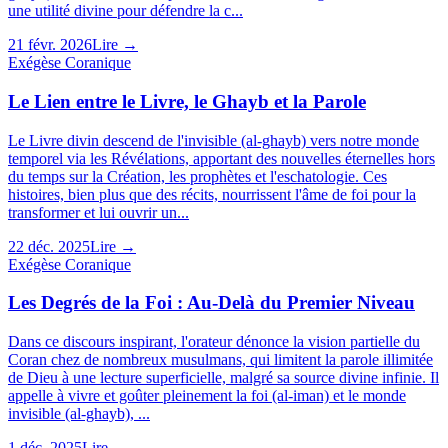
une utilité divine pour défendre la c...
21 févr. 2026
Lire →
Exégèse Coranique
Le Lien entre le Livre, le Ghayb et la Parole
Le Livre divin descend de l'invisible (al-ghayb) vers notre monde
temporel via les Révélations, apportant des nouvelles éternelles hors
du temps sur la Création, les prophètes et l'eschatologie. Ces
histoires, bien plus que des récits, nourrissent l'âme de foi pour la
transformer et lui ouvrir un...
22 déc. 2025
Lire →
Exégèse Coranique
Les Degrés de la Foi : Au-Delà du Premier Niveau
Dans ce discours inspirant, l'orateur dénonce la vision partielle du
Coran chez de nombreux musulmans, qui limitent la parole illimitée
de Dieu à une lecture superficielle, malgré sa source divine infinie. Il
appelle à vivre et goûter pleinement la foi (al-iman) et le monde
invisible (al-ghayb), ...
1 déc. 2025
Lire →