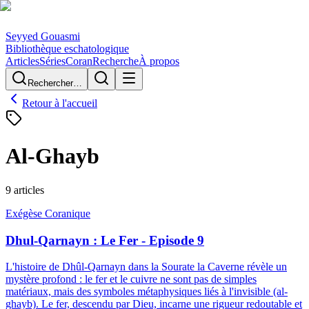
Seyyed Gouasmi
Bibliothèque eschatologique
Articles
Séries
Coran
Recherche
À propos
Rechercher…
Retour à l'accueil
Al-Ghayb
9
article
s
Exégèse Coranique
Dhul-Qarnayn : Le Fer - Episode 9
L'histoire de Dhûl-Qarnayn dans la Sourate la Caverne révèle un
mystère profond : le fer et le cuivre ne sont pas de simples
matériaux, mais des symboles métaphysiques liés à l'invisible (al-
ghayb). Le fer, descendu par Dieu, incarne une rigueur redoutable et