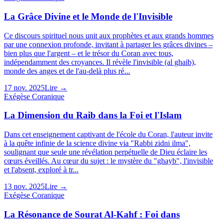
La Grâce Divine et le Monde de l'Invisible
Ce discours spirituel nous unit aux prophètes et aux grands hommes
par une connexion profonde, invitant à partager les grâces divines –
bien plus que l'argent – et le trésor du Coran avec tous,
indépendamment des croyances. Il révèle l'invisible (al ghaib),
monde des anges et de l'au-delà plus ré...
17 nov. 2025
Lire →
Exégèse Coranique
La Dimension du Raib dans la Foi et l'Islam
Dans cet enseignement captivant de l'école du Coran, l'auteur invite
à la quête infinie de la science divine via "Rabbi zidni ilma",
soulignant que seule une révélation perpétuelle de Dieu éclaire les
cœurs éveillés. Au cœur du sujet : le mystère du "ghayb", l'invisible
et l'absent, exploré à tr...
13 nov. 2025
Lire →
Exégèse Coranique
La Résonance de Sourat Al-Kahf : Foi dans