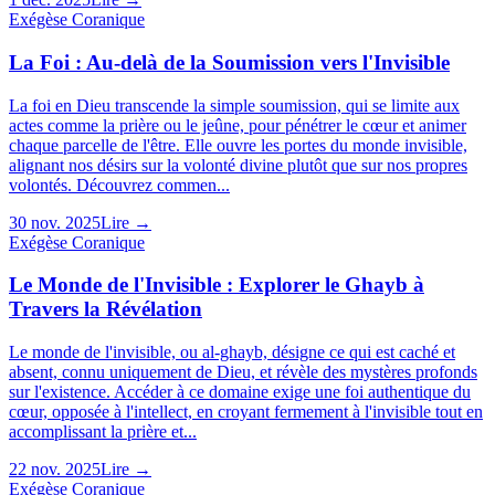
Exégèse Coranique
La Foi : Au-delà de la Soumission vers l'Invisible
La foi en Dieu transcende la simple soumission, qui se limite aux
actes comme la prière ou le jeûne, pour pénétrer le cœur et animer
chaque parcelle de l'être. Elle ouvre les portes du monde invisible,
alignant nos désirs sur la volonté divine plutôt que sur nos propres
volontés. Découvrez commen...
30 nov. 2025
Lire →
Exégèse Coranique
Le Monde de l'Invisible : Explorer le Ghayb à
Travers la Révélation
Le monde de l'invisible, ou al-ghayb, désigne ce qui est caché et
absent, connu uniquement de Dieu, et révèle des mystères profonds
sur l'existence. Accéder à ce domaine exige une foi authentique du
cœur, opposée à l'intellect, en croyant fermement à l'invisible tout en
accomplissant la prière et...
22 nov. 2025
Lire →
Exégèse Coranique