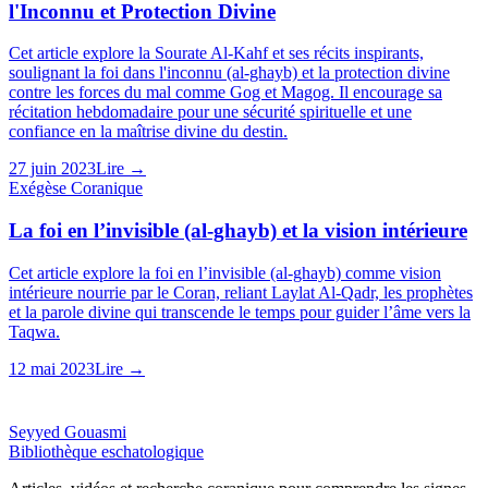
l'Inconnu et Protection Divine
Cet article explore la Sourate Al-Kahf et ses récits inspirants,
soulignant la foi dans l'inconnu (al-ghayb) et la protection divine
contre les forces du mal comme Gog et Magog. Il encourage sa
récitation hebdomadaire pour une sécurité spirituelle et une
confiance en la maîtrise divine du destin.
27 juin 2023
Lire →
Exégèse Coranique
La foi en l’invisible (al-ghayb) et la vision intérieure
Cet article explore la foi en l’invisible (al-ghayb) comme vision
intérieure nourrie par le Coran, reliant Laylat Al-Qadr, les prophètes
et la parole divine qui transcende le temps pour guider l’âme vers la
Taqwa.
12 mai 2023
Lire →
Seyyed Gouasmi
Bibliothèque eschatologique